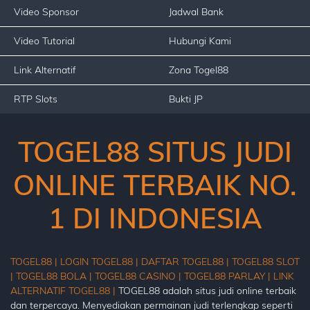
Video Sponsor
Jadwal Bank
Video Tutorial
Hubungi Kami
Link Alternatif
Zona Togel88
RTP Slots
Bukti JP
TOGEL88 SITUS JUDI
ONLINE TERBAIK NO.
1 DI INDONESIA
TOGEL88 |
LOGIN TOGEL88 |
DAFTAR TOGEL88 |
TOGEL88 SLOT
|
TOGEL88 BOLA |
TOGEL88 CASINO |
TOGEL88 PARLAY |
LINK
ALTERNATIF TOGEL88 |
TOGEL88 adalah situs judi online terbaik
dan terpercaya. Menyediakan permainan judi terlengkap seperti