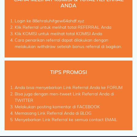
ANDA
Login ke 88ehraluhifgew64ahdf.xyz
Klik Referral untuk melihat total REFERRAL Anda
Klik KOMISI untuk melihat total KOMISI Anda
Cara penarikan referral dapat dilakukan dengan
melakukan withdraw setelah bonus referral di bagikan.
TIPS PROMOSI
Anda bisa menyebarkan Link Referral Anda ke FORUM
Bisa juga dengan men-tweet Link Referral Anda di
TWITTER
Melakukan posting komentar di FACEBOOK
Memasang Link Referral Anda di BLOG
Menyebarkan Link Referral ke semua contact EMAIL